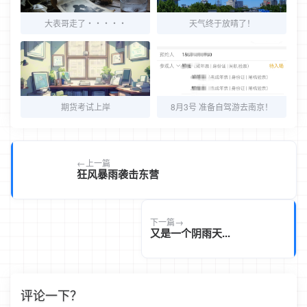
大表哥走了・・・・・
天气终于放晴了！
期货考试上岸
8月3号 准备自驾游去南京！
上一篇
狂风暴雨袭击东营
下一篇
又是一个阴雨天...
评论一下？